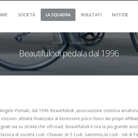
OME
SOCIETÀ
LA SQUADRA
RISULTATI
NOTIZIE
HOME
SQUADRE
Beautifulodi pedala dal 1996
ngelo Pomati, dal 1996 Beautifulodi ,associazione ciclistica amatoriale
a mission :attività finalizzata al benessere psico-fisico dei propri affili
mpegnati sia su strada che off-road, Beautifulodi è ora la più grande a
a classica di società Lodi -Chiavari ,le 5 Lodi -Sanremo,la Lodi - Val di Fa