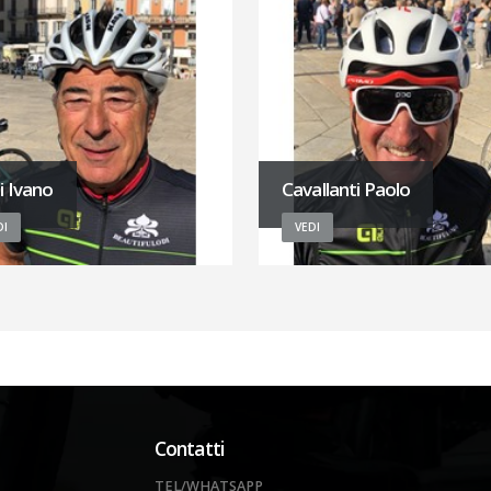
i Ivano
Cavallanti Paolo
DI
VEDI
Contatti
TEL/WHATSAPP