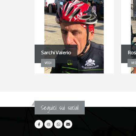
Sarchi Valerio
Ros
VEDI
VE
Seguici sui social