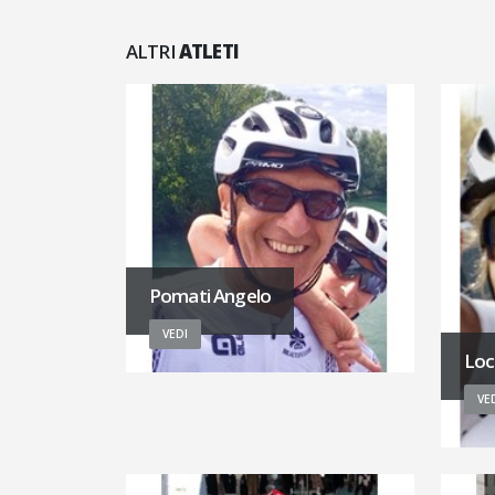
ALTRI
ATLETI
Pomati Angelo
VEDI
Loc
VE