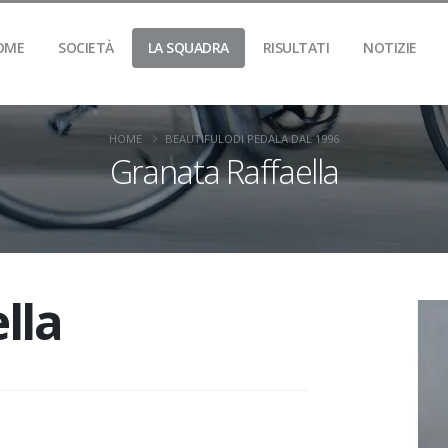
OME
SOCIETÀ
LA SQUADRA
RISULTATI
NOTIZIE
HOME
BEAUTIFULODI PEDALA DAL 1996
Granata Raffaella
lla