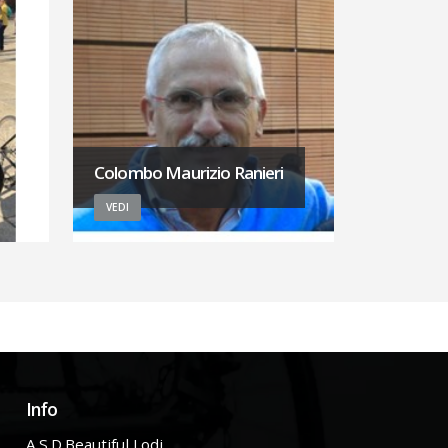
Colombo Maurizio Ranieri
VEDI
Info
A.S.D.Beautiful Lodi