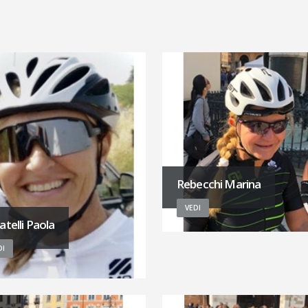
Rebecchi Marina
VEDI
atelli Paola
DI