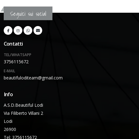
Seguici sui social
Contatti
TEL/WHATSAPP
3756115672
E-MAIL
beautifuloditeam@gmail.com
Info
A.S.D.Beautiful Lodi
Via Filiberto Villani 2
Lodi
26900
Tel: 3756115672