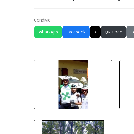
Condividi
WhatsApp
Facebook
X
QR Code
C