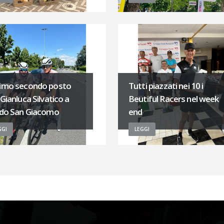
imo secondo posto
Tutti piazzati nei 10 i
Gianluca Silvatico a
Beutiful Racers nel week
ido San Giacomo
end
GGI
LEGGI