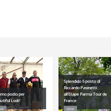
Splendido 5 posto di
Riccardo Pasinetti
imo podio per
all’Etape Parma Tour de
tiful Lodi !
France
GGI
LEGGI