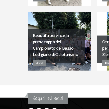
Beautifulodi vince la
prima tappa del
Ott
Campionato del Basso
per 
Lodigiano di Cicloturismo
Zib
LEGGI
LE
Seguici sui social