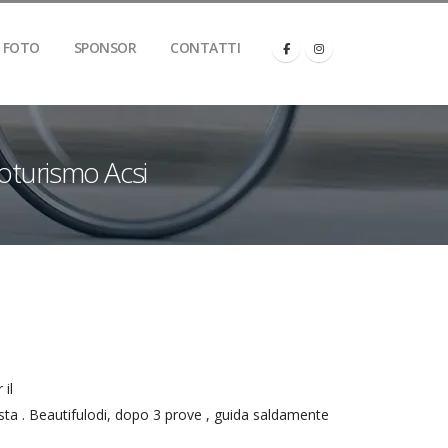
FOTO
SPONSOR
CONTATTI
loturismo Acsi
 il
osta . Beautifulodi, dopo 3 prove , guida saldamente