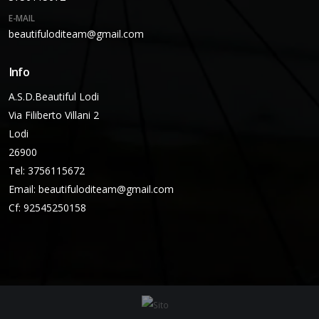
E-MAIL
beautifuloditeam@gmail.com
Info
A.S.D.Beautiful Lodi
Via Filiberto Villani 2
Lodi
26900
Tel: 3756115672
Email:
beautifuloditeam@gmail.com
Cf: 92545250158