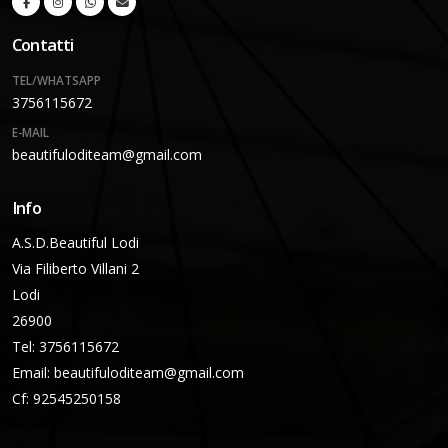
Contatti
TEL/WHATSAPP
3756115672
E-MAIL
beautifuloditeam@gmail.com
Info
A.S.D.Beautiful Lodi
Via Filiberto Villani 2
Lodi
26900
Tel: 3756115672
Email:
beautifuloditeam@gmail.com
Cf: 92545250158