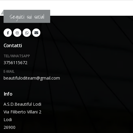
Seguici sui social
Contatti
TEL/WHATSAPP
3756115672
E-MAIL
beautifuloditeam@gmail.com
Info
A.S.D.Beautiful Lodi
Via Filiberto Villani 2
Lodi
26900