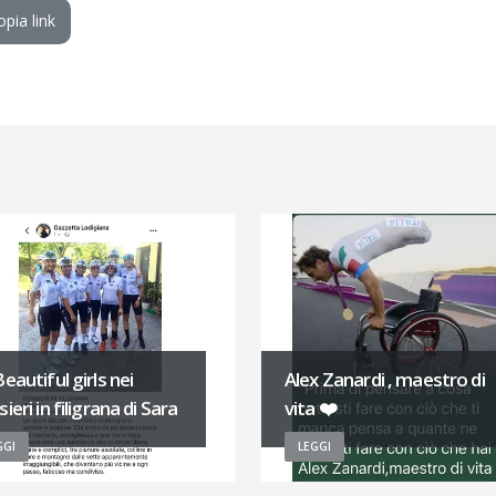
opia link
eautiful girls nei
Alex Zanardi , maestro di
ieri in filigrana di Sara
vita ❤️
GGI
LEGGI
venuto in Beautifulodi
Andrea del Sarto !