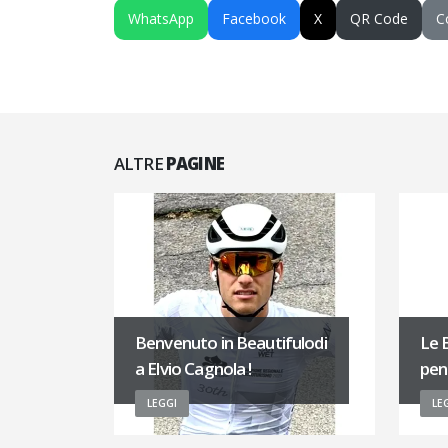
WhatsApp
Facebook
X
QR Code
C
ALTRE
PAGINE
Benvenuto in Beautifulodi
Le B
a Elvio Cagnola !
pens
LEGGI
LE
Ben
ad 