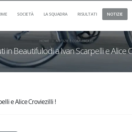
OME
SOCIETÀ
LA SQUADRA
RISULTATI
NOTIZIE
HOME
NOTIZIE E COMUNICATI
 in Beautifulodi a Ivan Scarpelli e Alice Cro
li e Alice Croviezilli !