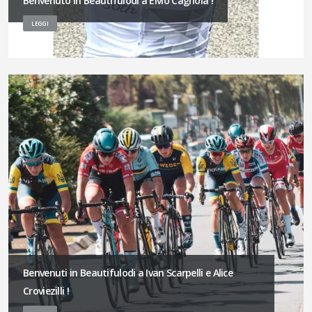
Benvenuto in Beautifulodi a Elvio Cagnola !
LEGGI
Benvenuti in Beautifulodi a Ivan Scarpelli e Alice
Croviezilli !