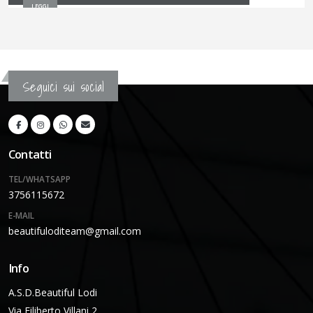
LEGGI
Seguici sui social
Contatti
TEL/WHATSAPP
3756115672
E-MAIL
beautifuloditeam@gmail.com
Info
A.S.D.Beautiful Lodi
Via Filiberto Villani 2