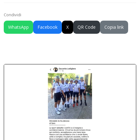
Condividi
WhatsApp
Facebook
X
QR Code
Copia link