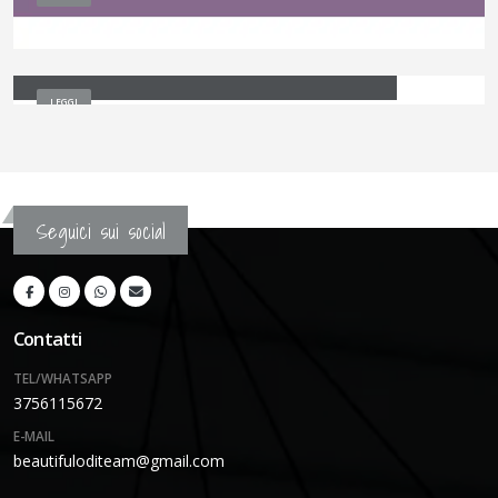
Benvenuto in Beautifulodi ad Andrea del Sarto !
LEGGI
Seguici sui social
Contatti
TEL/WHATSAPP
3756115672
E-MAIL
beautifuloditeam@gmail.com